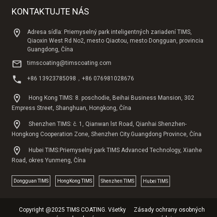
KONTAKTUJTE NÁS
Adresa sídla: Priemyselný park inteligentných zariadení TIMS,
Qiaoxin West Rd No2, mesto Qiaotou, mesto Dongguan, provincia
Guangdong, Čína
timscoating@timscoating.com
+86 13923785098，+86 076981028676
Hong Kong TIMS: 8. poschodie, Beihai Business Mansion, 302
Empress Street, Shanghuan, Hongkong, Čína
Shenzhen TIMS: č. 1, Qianwan lst Road, Qianhai Shenzhen-
Hongkong Cooperation Zone, Shenzhen City.Guangdong Province, Čína
Hubei TIMS:Priemyselný park TIMS Advanced Technology, Xianhe
Road, okres Yunmeng, Čína
Dongguan TlMS
HongKong TIMS
Shenzhen TIMS
Hubei TIMS
Copyright @2025 TIMS COATING. Všetky
Zásady ochrany osobných